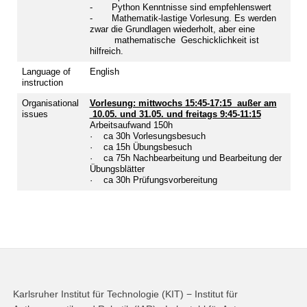
- Python Kenntnisse sind empfehlenswert
- Mathematik-lastige Vorlesung. Es werden
zwar die Grundlagen wiederholt, aber eine
mathematische Geschicklichkeit ist
hilfreich.
Language of
English
instruction
Organisational
Vorlesung: mittwochs 15:45-17:15 außer am
issues
10.05. und 31.05. und freitags 9:45-11:15
Arbeitsaufwand 150h
· ca 30h Vorlesungsbesuch
· ca 15h Übungsbesuch
· ca 75h Nachbearbeitung und Bearbeitung der
Übungsblätter
· ca 30h Prüfungsvorbereitung
Karlsruher Institut für Technologie (KIT) − Institut für