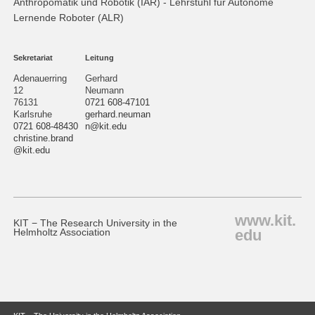
Anthropomatik und Robotik (IAR) - Lehrstuhl für Autonome
Lernende Roboter (ALR)
Sekretariat
Leitung
Adenauerring
Gerhard
12
Neumann
76131
0721 608-47101
Karlsruhe
gerhard.neuman
0721 608-48430
n@kit.edu
christine.brand
@kit.edu
www.kit.
KIT − The Research University in the
edu
Helmholtz Association