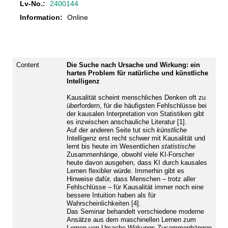
Lv-No.:
2400144
Information:
Online
Content
Die Suche nach Ursache und Wirkung: ein
hartes Problem für natürliche und künstliche
Intelligenz
Kausalität scheint menschliches Denken oft zu
überfordern, für die häufigsten Fehlschlüsse bei
der kausalen Interpretation von Statistiken gibt
es inzwischen anschauliche Literatur [1].
Auf der anderen Seite tut sich
künstliche
Intelligenz erst recht schwer mit Kausalität und
lernt bis heute im Wesentlichen
statistische
Zusammenhänge, obwohl viele KI-Forscher
heute davon ausgehen, dass KI durch kausales
Lernen flexibler würde. Immerhin gibt es
Hinweise dafür, dass Menschen – trotz aller
Fehlschlüsse – für Kausalität immer noch eine
bessere Intuition haben als für
Wahrscheinlichkeiten [4].
Das Seminar behandelt verschiedene moderne
Ansätze aus dem maschinellen Lernen zum
Lernen von Ursache-Wirkungs-Zusammenhängen