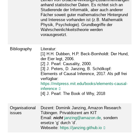
anhand statistischer Daten. Es richtet sich an
Studierende der Informatik, aber auch anderer
Fächer soweit guter mathematischer Hintergrund
und Interesse vorhanden ist (z.B. Mathematik
Physik, Psychologie). Grundbegriffe der
Wahrscheinlichkeitstheorie werden
vorausgesetzt.
Bibliography
Literatur:
[1] H.H. Dubben, H.P. Beck-Bornholdt: Der Hund,
der Eier legt, 2006.
[2] J. Pearl: Causality, 2000.
[3] J. Peters, D. Janzing, B. Schölkopf:
Elements of Causal Inference, 2017. Als pdf frei
verfügbar:
https://mitpress.mit.edu/books/elements-causal-
inference
[4] J. Pearl: The Book of Why, 2018
Organisational
Dozent: Dominik Janzing, Amazon Research
issues
Tübingen. Privatdozent am KIT
Email:
nicht
janzing@amazon.de
, sondern
ersetze ‘g’ durch ‘d’.
Webseite:
https://janzing.github.io