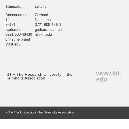
Sekretariat
Leitung
Adenauerring
Gerhard
12
Neumann
76131
0721 608-47101
Karlsruhe
gerhard.neuman
0721 608-48430
n@kit.edu
christine.brand
@kit.edu
www.kit.
KIT − The Research University in the
edu
Helmholtz Association
KIT – The University in the Helmholtz Association
last change: 2025-06-25
Home
Impressum
Datenschutz
Barrierefreiheit
Sitemap
KIT